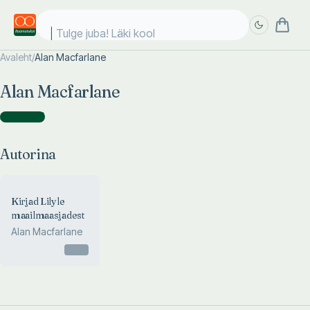
Tulge juba! Läki kooli
Avaleht
/
Alan Macfarlane
Täpsem
Täpsem
Alan Macfarlane
otsing
otsing
Autorina
(
1
)
Autorina
Kirjad Lilyle
maailmaasjadest
Alan Macfarlane
Otsas