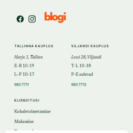
TALLINNA KAUPLUS
VILJANDI KAUPLUS
Harju 1, Tallinn
Lossi 28, Viljandi
E–R 10–19
T–L 10–18
L–P 10–17
P–E suletud
683 7711
683 7712
KLIENDITUGI
Kohaletoimetamine
Maksmine
Tagastamine