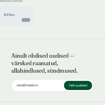
Muudes keeltes
11 Flirts
Otsas
Ainult olulised uudised —
värsked raamatud,
allahindlused, sündmused.
Telli uudiskiri