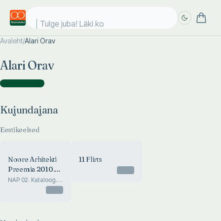
Tulge juba! Läki koo
Avaleht
/
Alari Orav
Täpsem
Täpsem
Alari Orav
otsing
otsing
Kujundajana
(
2
)
Kujundajana
Eestikeelsed
Noore Arhitekti
11 Flirts
Preemia 2010.
Otsas
Young Architect
NAP 02. Kataloog.
HG Arhitektuur
Prize 2010
Otsas