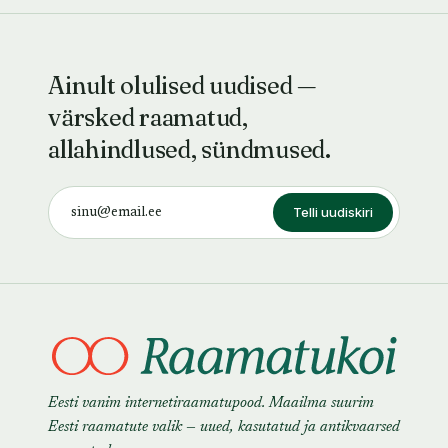
Ainult olulised uudised —
värsked raamatud,
allahindlused, sündmused.
Telli uudiskiri
Eesti vanim internetiraamatupood. Maailma suurim
Eesti raamatute valik — uued, kasutatud ja antikvaarsed