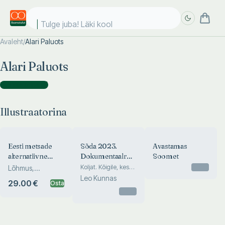
Tulge juba! Läki kooli
Avaleht
/
Alari Paluots
Täpsem
Täpsem
Alari Paluots
otsing
otsing
Illustraatorina
(
3
)
Illustraatorina
Eesti metsade
Sõda 2023.
Avastamas
alternatiivne
Dokumentaalromaan
Soomet
hindamine
veel sündimata
Koljat. Kõigile, kes
Otsas
Lõhmus,
võitlevad oma
sündmustest
Maamets, Kuuba,
Leo Kunnas
29.00 €
Osta
koletistega. Taavet.
Rosenvald, Uu...
Kõigile, kes
Otsas
ekslevad oma
labürintides