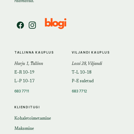
raamatud.
TALLINNA KAUPLUS
VILJANDI KAUPLUS
Harju 1, Tallinn
Lossi 28, Viljandi
E–R 10–19
T–L 10–18
L–P 10–17
P–E suletud
683 7711
683 7712
KLIENDITUGI
Kohaletoimetamine
Maksmine