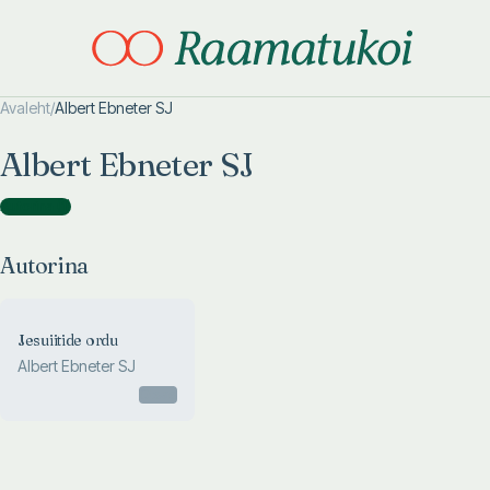
Avaleht
/
Albert Ebneter SJ
Otsi täpsemalt
Otsi täpsemalt
Albert Ebneter SJ
Autorina
(
1
)
Autorina
Jesuiitide ordu
Albert Ebneter SJ
Otsas