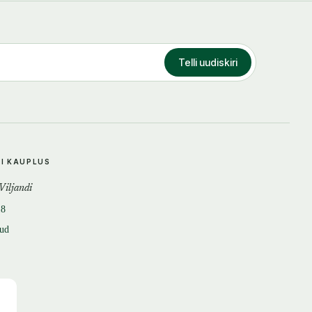
Telli uudiskiri
DI KAUPLUS
 Viljandi
18
tud