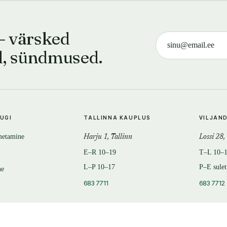
— värsked
d, sündmused.
TUGI
TALLINNA KAUPLUS
VILJAN
metamine
Harju 1, Tallinn
Lossi 28,
E–R 10–19
T–L 10–
L–P 10–17
P–E sule
ne
683 7711
683 7712