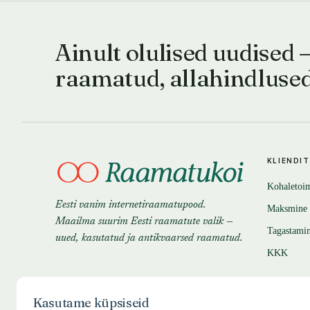
Ainult olulised uudised 
raamatud, allahindluse
KLIENDI
Kohaletoi
Eesti vanim internetiraamatupood.
Maksmine
Maailma suurim Eesti raamatute valik —
Tagastami
uued, kasutatud ja antikvaarsed raamatud.
KKK
Kasutame küpsiseid