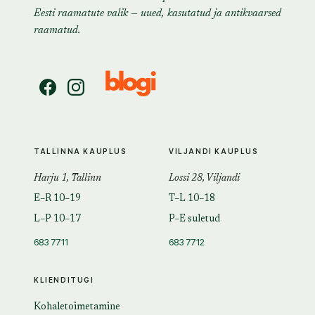
Eesti raamatute valik — uued, kasutatud ja antikvaarsed
raamatud.
TALLINNA KAUPLUS
VILJANDI KAUPLUS
Harju 1, Tallinn
Lossi 28, Viljandi
E–R 10–19
T–L 10–18
L–P 10–17
P–E suletud
683 7711
683 7712
KLIENDITUGI
Kohaletoimetamine