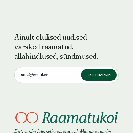
Ainult olulised uudised —
värsked raamatud,
allahindlused, sündmused.
Telli uudiskiri
Eesti vanim internetiraamatupood. Maailma suurim