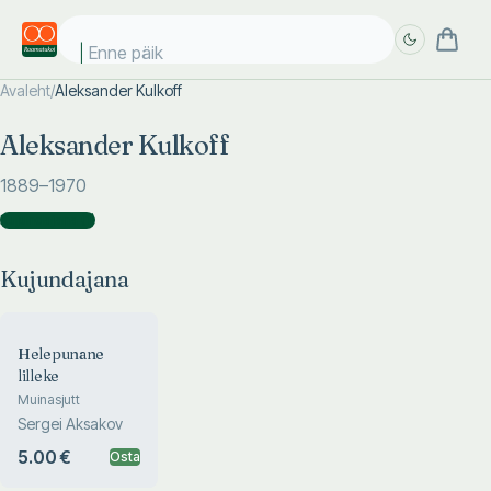
Enne päike
Avaleht
/
Aleksander Kulkoff
Täpsem
Täpsem
Aleksander Kulkoff
otsing
otsing
1889
–1970
Kujundajana
(
1
)
Kujundajana
Helepunane
lilleke
Muinasjutt
Sergei Aksakov
5.00 €
Osta