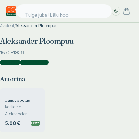
Tulge juba! Läki kool
Avaleht
/
Aleksander Ploompuu
Täpsem
Täpsem
Aleksander Ploompuu
otsing
otsing
1875
–1956
Autorina
(
1
)
Kaasautorina
(
1
)
Autorina
Lauseõpetus
Koolidele
Aleksander
Ploompuu
5.00 €
Osta