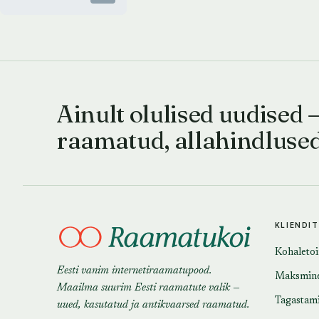
Ainult olulised uudised 
raamatud, allahindluse
KLIENDI
Kohaleto
Eesti vanim internetiraamatupood.
Maksmin
Maailma suurim Eesti raamatute valik —
Tagastam
uued, kasutatud ja antikvaarsed raamatud.