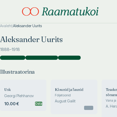
Avaleht
/
Aleksander Uurits
Otsi täpsemalt
Otsi täpsemalt
Aleksander Uurits
1888
–1918
Illustraatorina
(
4
)
Kaanekujundajana
(
2
)
Kujundajana
(
1
)
Illustraatorina
Usk
Klounid ja faunid
Teadusl
sõnar
Följetoonid
Georgi Plehhanov
Vana ja
August Gailit
10.00 €
Osta
ajaloo t
A. Her
Otsas
Vabamee
theolog