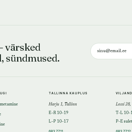
— värsked
d, sündmused.
TUGI
TALLINNA KAUPLUS
VILJAN
imetamine
Harju 1, Tallinn
Lossi 28,
E–R 10–19
T–L 10–
e
L–P 10–17
P–E sule
ine
683 7711
683 7712