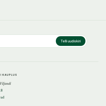
Telli uudiskiri
DI KAUPLUS
 Viljandi
18
tud