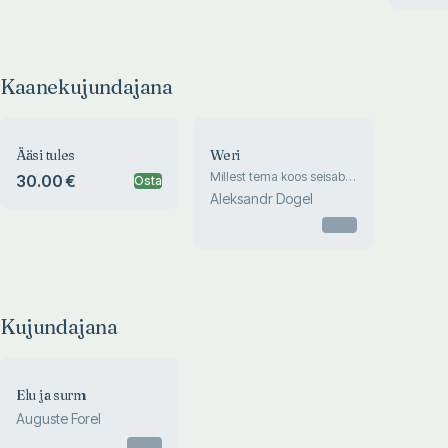
hommik
uurimist
Kaanekujundajana
Ääsi tules
Weri
Millest tema koos seisab
30.00 €
Osta
ja milleks teda
Aleksandr Dogel
organismusele tarwis
läheb
Otsas
Kujundajana
Elu ja surm
Auguste Forel
Otsas