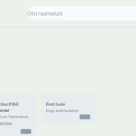
ine Piibli
Eesti luule
aamat
Kogu eesti luuletusi
 Uue Testamendi
Otsas
eated.
aklides
lsete protestandi
ide ja
Otsas