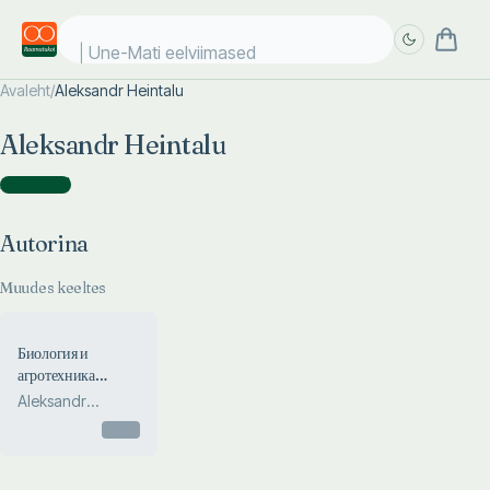
Une-Mati eelviimased
Avaleht
/
Aleksandr Heintalu
Täpsem
Täpsem
Aleksandr Heintalu
otsing
otsing
Autorina
(
1
)
Autorina
Muudes keeltes
Биология и
агротехника
лечебных и
Aleksandr
лечебнокормовых
Heintalu
Otsas
культур в
частности родиола
розовая Rhodiola