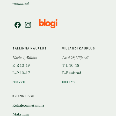
raamatud.
TALLINNA KAUPLUS
VILJANDI KAUPLUS
Harju 1, Tallinn
Lossi 28, Viljandi
E–R 10–19
T–L 10–18
L–P 10–17
P–E suletud
683 7711
683 7712
KLIENDITUGI
Kohaletoimetamine
Maksmine