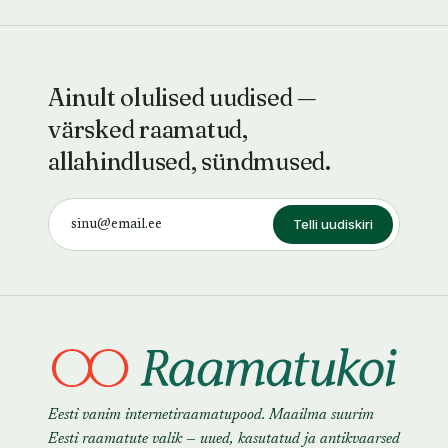
rosea L.,
рапонтика
сафлоровидного
Rhaponticum
Ainult olulised uudised —
carthamoides
(Willd) Iljin,
värsked raamatud,
анзура Allium
suvorovii Regl. x
allahindlused, sündmused.
Allium
giganteum Regl.
на минеральных
Telli uudiskiri
почвах Эст
Eesti vanim internetiraamatupood. Maailma suurim
Eesti raamatute valik — uued, kasutatud ja antikvaarsed