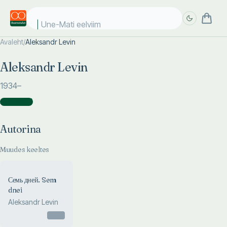
Une-Mati eelviima
Avaleht
/
Aleksandr Levin
Täpsem
Täpsem
Aleksandr Levin
otsing
otsing
1934
–
Autorina
(
1
)
Autorina
Muudes keeltes
Семь дней. Sem
dnei
Aleksandr Levin
Otsas