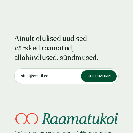
Ainult olulised uudised —
värsked raamatud,
allahindlused, sündmused.
Telli uudiskiri
Eesti vanim internetiraamatupood. Maailma suurim