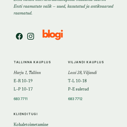
Eesti raamatute valik — uued, kasutatud ja antikvaarsed
raamatud.
TALLINNA KAUPLUS
VILJANDI KAUPLUS
Harju 1, Tallinn
Lossi 28, Viljandi
E–R 10–19
T–L 10–18
L–P 10–17
P–E suletud
683 7711
683 7712
KLIENDITUGI
Kohaletoimetamine