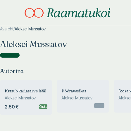
Avaleht
/
Aleksei Mussatov
Otsi täpsemalt
Otsi täpsemalt
Aleksei Mussatov
Autorina
(
3
)
Autorina
Kutsub karjasarve hääl
Põdravasikas
Stožar
Aleksei Mussatov
Aleksei Mussatov
Alekse
Otsas
2.50 €
Osta