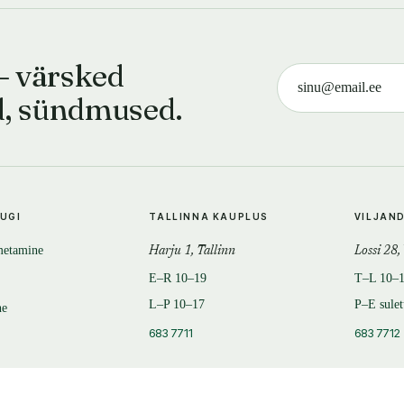
— värsked
d, sündmused.
TUGI
TALLINNA KAUPLUS
VILJAN
metamine
Harju 1, Tallinn
Lossi 28,
E–R 10–19
T–L 10–
L–P 10–17
P–E sule
ne
683 7711
683 7712