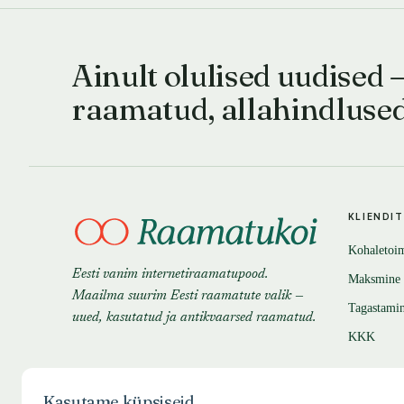
Ainult olulised uudised 
raamatud, allahindluse
KLIENDI
Kohaletoi
Eesti vanim internetiraamatupood.
Maksmine
Maailma suurim Eesti raamatute valik —
Tagastami
uued, kasutatud ja antikvaarsed raamatud.
KKK
Kasutame küpsiseid