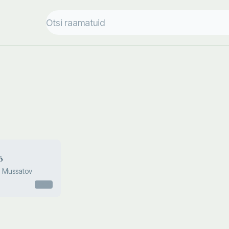
õ
i Mussatov
Otsas