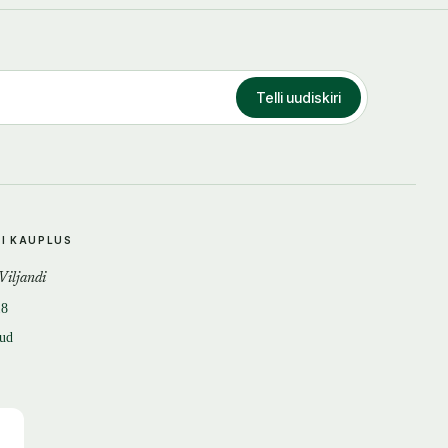
Telli uudiskiri
DI KAUPLUS
 Viljandi
18
tud