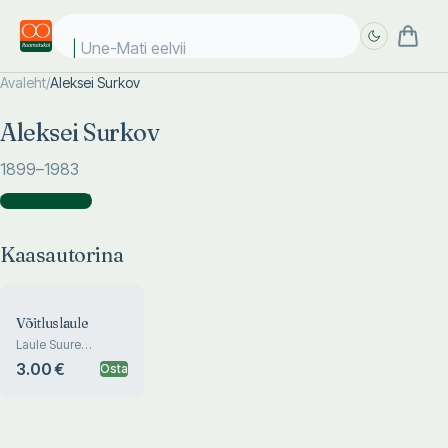
Une-Mati eelviim
Avaleht
/
Aleksei Surkov
Täpsem
Täpsem
Aleksei Surkov
otsing
otsing
1899
–1983
Kaasautorina
(
1
)
Kaasautorina
Võitluslaule
Laule Suure
Sotsialistliku
3.00 €
Osta
Oktoobrirevolutsiooni,
Kodusõja ja Suure
Isamaasõja ajast