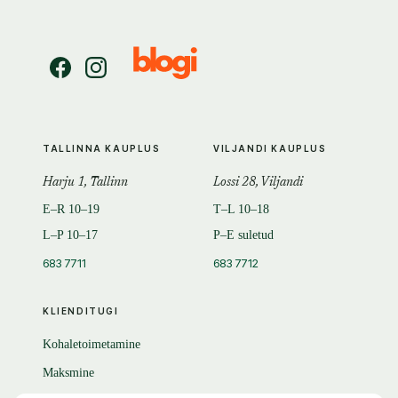
TALLINNA KAUPLUS
VILJANDI KAUPLUS
Harju 1, Tallinn
Lossi 28, Viljandi
E–R 10–19
T–L 10–18
L–P 10–17
P–E suletud
683 7711
683 7712
KLIENDITUGI
Kohaletoimetamine
Maksmine