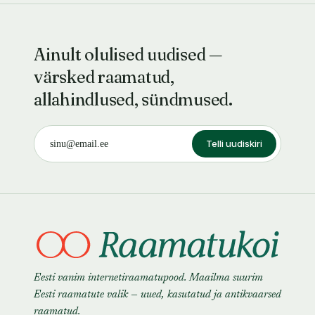
Ainult olulised uudised —
värsked raamatud,
allahindlused, sündmused.
Telli uudiskiri
Eesti vanim internetiraamatupood. Maailma suurim
Eesti raamatute valik — uued, kasutatud ja antikvaarsed
raamatud.