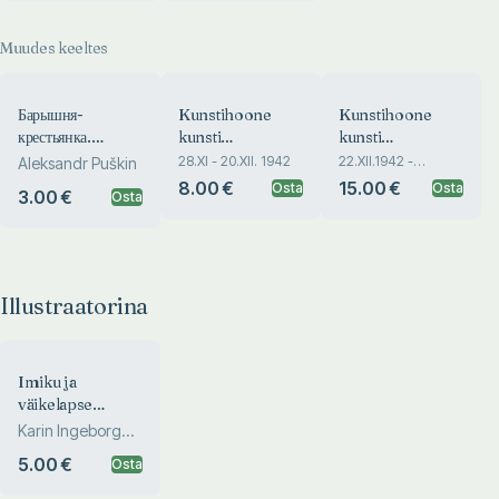
Muudes keeltes
Барышня-
Kunstihoone
Kunstihoone
крестьянка.
kunsti
kunsti
Barõšnja-
sügisnäitus.
jõulunäitus.
28.XI - 20.XII. 1942
22.XII.1942 -
Aleksandr Puškin
20.I.1943
krestjanka
Herbstkunstausstellung
Weinachtskunstausste
8.00 €
15.00 €
Osta
Osta
3.00 €
Osta
Haus der Kunst
Haus der Kunst
Illustraatorina
Imiku ja
väikelapse
toitlustamine
Karin Ingeborg
Padernik
5.00 €
Osta