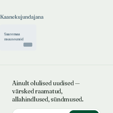
Kaanekujundajana
Saaremaa
muuseumid
Otsas
Ainult olulised uudised —
värsked raamatud,
allahindlused, sündmused.