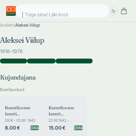
Tulge juba! Läki kooli!
Avaleht
/
Aleksei Viilup
Täpsem
Täpsem
Aleksei Viilup
otsing
otsing
1916
–1978
Kujundajana
(
3
)
Illustraatorina
(
1
)
Kaanekujundajana
(
1
)
Kujundajana
Eestikeelsed
Kunstihoone
Kunstihoone
kunsti
kunsti
sügisnäitus.
jõulunäitus.
28.XI - 20.XII. 1942
22.XII.1942 -
20.I.1943
Herbstkunstausstellung
Weinachtskunstausstellung
8.00 €
15.00 €
Osta
Osta
Haus der Kunst
Haus der Kunst