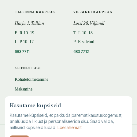
TALLINNA KAUPLUS
VILJANDI KAUPLUS
Harju 1, Tallinn
Lossi 28, Viljandi
E–R 10–19
T–L 10–18
L–P 10–17
P–E suletud
683 7711
683 7712
KLIENDITUGI
Kohaletoimetamine
Maksmine
Tagastamine
Kasutame küpsiseid
KKK
Kasutame küpsiseid, et pakkuda paremat kasutuskogemust,
analüüsida liiklust ja personaliseerida sisu. Saad valida,
milliseid küpsiseid lubad.
Loe lahemalt
© 1995–
2026
Kuutõrvaja OÜ · reg. 10463994