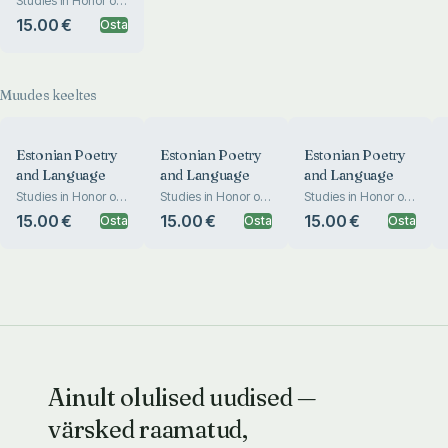
Studies in Honor of
Ants Oras
15.00 €
Osta
Muudes keeltes
Estonian Poetry
Estonian Poetry
Estonian Poetry
and Language
and Language
and Language
Studies in Honor of
Studies in Honor of
Studies in Honor of
Ants Oras
Ants Oras
Ants Oras
15.00 €
15.00 €
15.00 €
Osta
Osta
Osta
Ainult olulised uudised —
värsked raamatud,