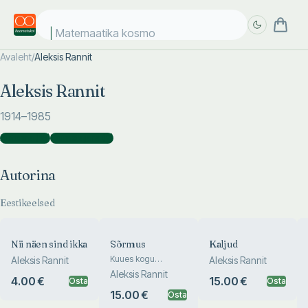
Matemaatika kosmos
Avaleht
/
Aleksis Rannit
Täpsem
Täpsem
Aleksis Rannit
otsing
otsing
1914
–1985
Autorina
(
16
)
Toimetajana
(
2
)
Autorina
Eestikeelsed
Nii näen sind ikka
Sõrmus
Kaljud
Kuues kogu
Aleksis Rannit
Aleksis Rannit
luuletusi
Aleksis Rannit
4.00 €
15.00 €
Osta
Osta
15.00 €
Osta