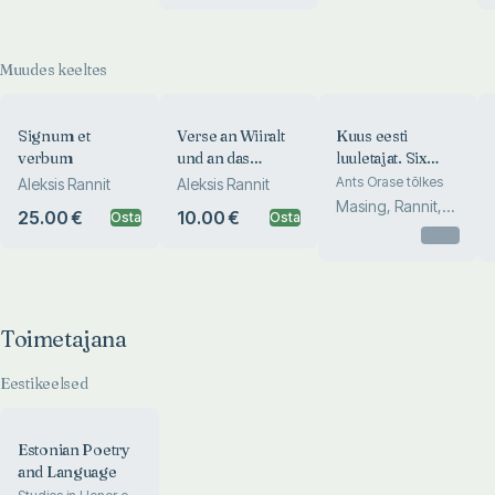
Muudes keeltes
Signum et
Verse an Wiiralt
Kuus eesti
verbum
und an das
luuletajat. Six
geklärte
Estonian Poets
Ants Orase tõlkes
Aleksis Rannit
Aleksis Rannit
Gleichnis
Masing, Rannit,
25.00 €
10.00 €
Osta
Osta
Under, Suits,
Otsas
Alver, ...
Toimetajana
Eestikeelsed
Estonian Poetry
and Language