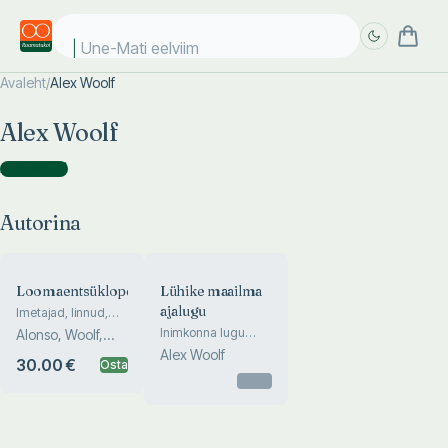
Une-Mati eelviima
Avaleht
/
Alex Woolf
Täpsem
Täpsem
Alex Woolf
otsing
otsing
Autorina
(
2
)
Autorina
Loomaentsüklopeedia
Lühike maailma
ajalugu
Imetajad, linnud,
roomajad, kalad,
Inimkonna lugu
Alonso, Woolf,
kahepaiksed,
esiajaloost kuni
Philip, Leach,
Alex Woolf
selgrootud
30.00 €
Osta
tänaseni
Land
Otsas