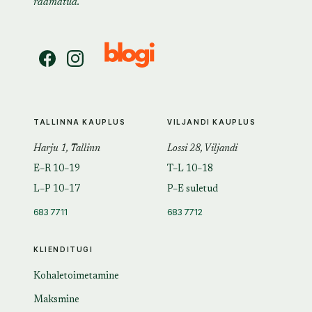
raamatud.
TALLINNA KAUPLUS
VILJANDI KAUPLUS
Harju 1, Tallinn
Lossi 28, Viljandi
E–R 10–19
T–L 10–18
L–P 10–17
P–E suletud
683 7711
683 7712
KLIENDITUGI
Kohaletoimetamine
Maksmine