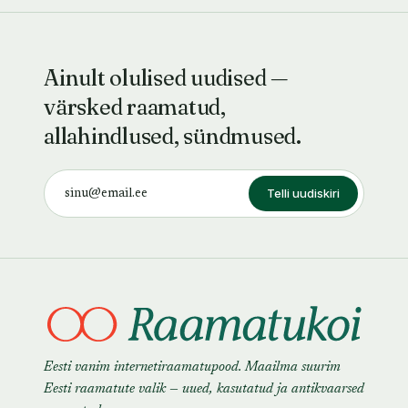
Ainult olulised uudised —
värsked raamatud,
allahindlused, sündmused.
Telli uudiskiri
Eesti vanim internetiraamatupood. Maailma suurim
Eesti raamatute valik — uued, kasutatud ja antikvaarsed