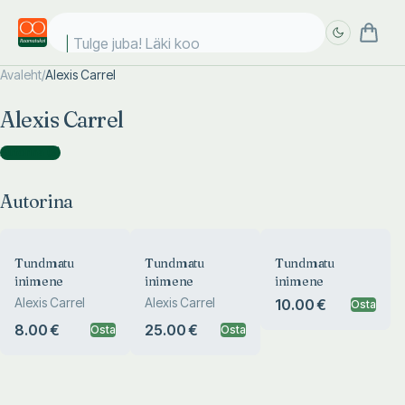
Tulge juba! Läki kool
Avaleht
/
Alexis Carrel
Täpsem
Täpsem
Alexis Carrel
otsing
otsing
Autorina
(
3
)
Autorina
Tundmatu
Tundmatu
Tundmatu
inimene
inimene
inimene
Alexis Carrel
Alexis Carrel
10.00 €
Osta
8.00 €
25.00 €
Osta
Osta