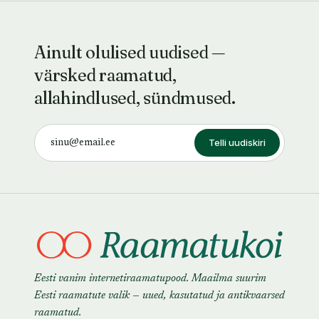
Ainult olulised uudised —
värsked raamatud,
allahindlused, sündmused.
Telli uudiskiri
Eesti vanim internetiraamatupood. Maailma suurim
Eesti raamatute valik — uued, kasutatud ja antikvaarsed
raamatud.