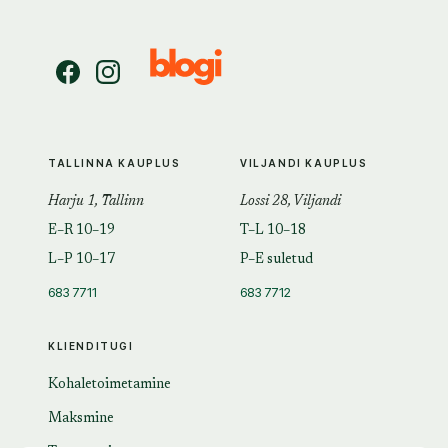
TALLINNA KAUPLUS
VILJANDI KAUPLUS
Harju 1, Tallinn
Lossi 28, Viljandi
E–R 10–19
T–L 10–18
L–P 10–17
P–E suletud
683 7711
683 7712
KLIENDITUGI
Kohaletoimetamine
Maksmine