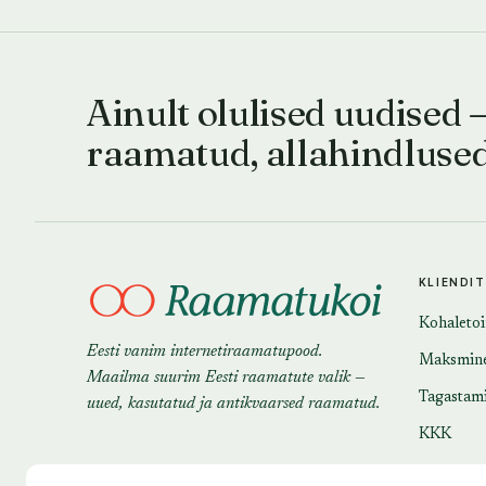
Ainult olulised uudised 
raamatud, allahindluse
KLIENDI
Kohaleto
Eesti vanim internetiraamatupood.
Maksmin
Maailma suurim Eesti raamatute valik —
Tagastam
uued, kasutatud ja antikvaarsed raamatud.
KKK