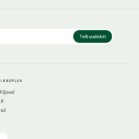
Telli uudiskiri
DI KAUPLUS
 Viljandi
18
tud