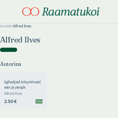
Avaleht
/
Alfred Ilves
Otsi täpsemalt
Otsi täpsemalt
Alfred Ilves
Autorina
(
1
)
Autorina
Igihaljaid lehtpõõsaid
aias ja pargis
Alfred Ilves
2.50 €
Osta