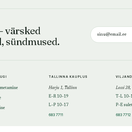
— värsked
d, sündmused.
TUGI
TALLINNA KAUPLUS
VILJAN
imetamine
Harju 1, Tallinn
Lossi 28,
E–R 10–19
T–L 10–
e
L–P 10–17
P–E sule
ine
683 7711
683 7712