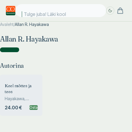
Tulge juba! Läki kooli
Avaleht
/
Allan R. Hayakawa
Täpsem
Täpsem
Allan R. Hayakawa
otsing
otsing
Autorina
(
1
)
Autorina
Keel mõttes ja
teos
Hayakawa,
Hayakawa
24.00 €
Osta