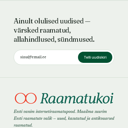
Ainult olulised uudised —
värsked raamatud,
allahindlused, sündmused.
Telli uudiskiri
Eesti vanim internetiraamatupood. Maailma suurim
Eesti raamatute valik — uued, kasutatud ja antikvaarsed
raamatud.