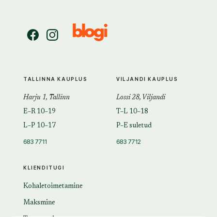
TALLINNA KAUPLUS
VILJANDI KAUPLUS
Harju 1, Tallinn
Lossi 28, Viljandi
E–R 10–19
T–L 10–18
L–P 10–17
P–E suletud
683 7711
683 7712
KLIENDITUGI
Kohaletoimetamine
Maksmine