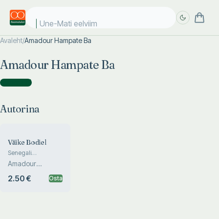
Une-Mati eelviim
Avaleht
/
Amadour Hampate Ba
Täpsem
Täpsem
Amadour Hampate Ba
otsing
otsing
Autorina
(
1
)
Autorina
Väike Bodiel
Senegali
mõistulugu
Amadour
Hampate Ba
2.50 €
Osta