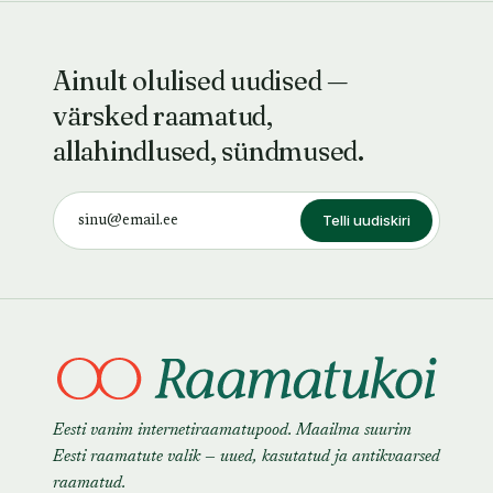
Ainult olulised uudised —
värsked raamatud,
allahindlused, sündmused.
Telli uudiskiri
Eesti vanim internetiraamatupood. Maailma suurim
Eesti raamatute valik — uued, kasutatud ja antikvaarsed
raamatud.