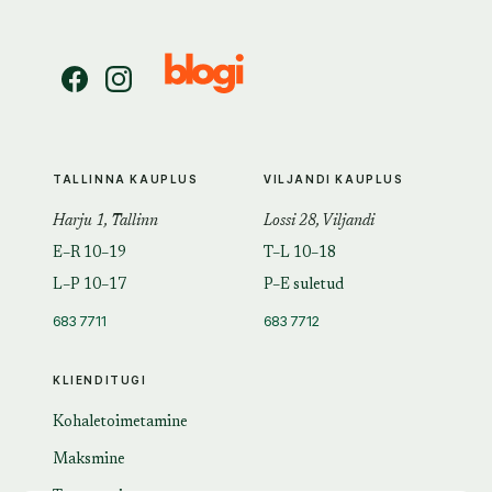
TALLINNA KAUPLUS
VILJANDI KAUPLUS
Harju 1, Tallinn
Lossi 28, Viljandi
E–R 10–19
T–L 10–18
L–P 10–17
P–E suletud
683 7711
683 7712
KLIENDITUGI
Kohaletoimetamine
Maksmine