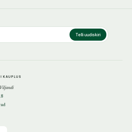
Telli uudiskiri
DI KAUPLUS
 Viljandi
18
tud