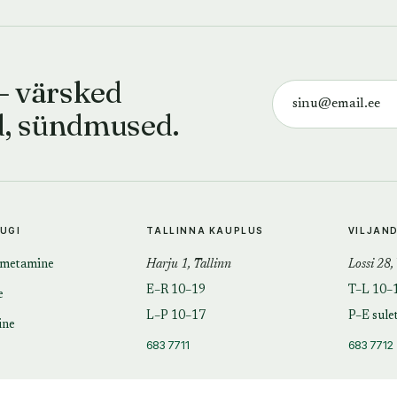
— värsked
d, sündmused.
TUGI
TALLINNA KAUPLUS
VILJAN
imetamine
Harju 1, Tallinn
Lossi 28,
E–R 10–19
T–L 10–
e
L–P 10–17
P–E sule
ine
683 7711
683 7712