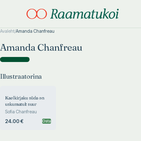
Avaleht
/
Amanda Chanfreau
Otsi täpsemalt
Otsi täpsemalt
Amanda Chanfreau
Illustraatorina
(
1
)
Illustraatorina
Kaelkirjaku süda on
uskumatult suur
Sofia Chanfreau
24.00 €
Osta