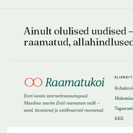
Ainult olulised uudised 
raamatud, allahindluse
KLIENDI
Kohaleto
Eesti vanim internetiraamatupood.
Maksmin
Maailma suurim Eesti raamatute valik —
Tagastam
uued, kasutatud ja antikvaarsed raamatud.
KKK