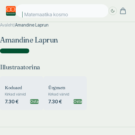
Matemaatika kosmos
Avaleht
/
Amandine Laprun
Täpsem
Täpsem
Amandine Laprun
otsing
otsing
Illustraatorina
(
2
)
Illustraatorina
Koduaed
Ürgmets
Kirkad värvid
Kirkad värvid
7.30 €
7.30 €
Osta
Osta