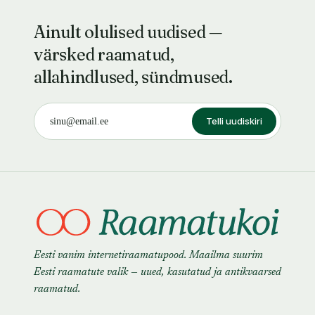
Ainult olulised uudised —
värsked raamatud,
allahindlused, sündmused.
Telli uudiskiri
Eesti vanim internetiraamatupood. Maailma suurim
Eesti raamatute valik — uued, kasutatud ja antikvaarsed
raamatud.