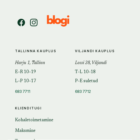
TALLINNA KAUPLUS
VILJANDI KAUPLUS
Harju 1, Tallinn
Lossi 28, Viljandi
E–R 10–19
T–L 10–18
L–P 10–17
P–E suletud
683 7711
683 7712
KLIENDITUGI
Kohaletoimetamine
Maksmine