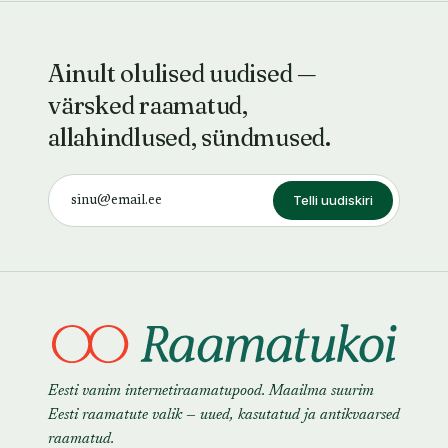
Ainult olulised uudised —
värsked raamatud,
allahindlused, sündmused.
Telli uudiskiri
Eesti vanim internetiraamatupood. Maailma suurim
Eesti raamatute valik — uued, kasutatud ja antikvaarsed
raamatud.