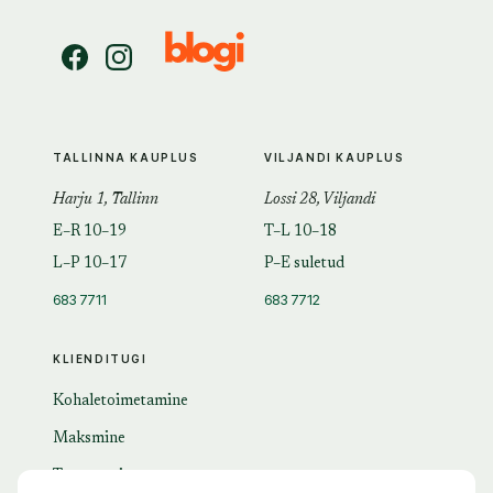
TALLINNA KAUPLUS
VILJANDI KAUPLUS
Harju 1, Tallinn
Lossi 28, Viljandi
E–R 10–19
T–L 10–18
L–P 10–17
P–E suletud
683 7711
683 7712
KLIENDITUGI
Kohaletoimetamine
Maksmine
Tagastamine