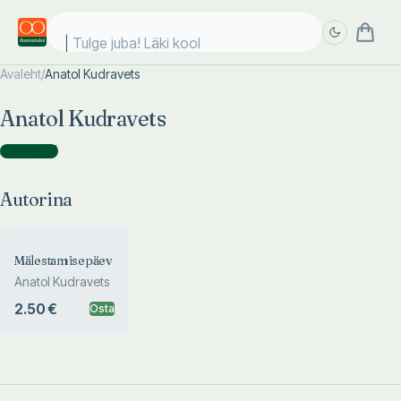
Tulge juba! Läki kooli
Avaleht
/
Anatol Kudravets
Täpsem
Täpsem
Anatol Kudravets
otsing
otsing
Autorina
(
1
)
Autorina
Mälestamisepäev
Anatol Kudravets
2.50 €
Osta