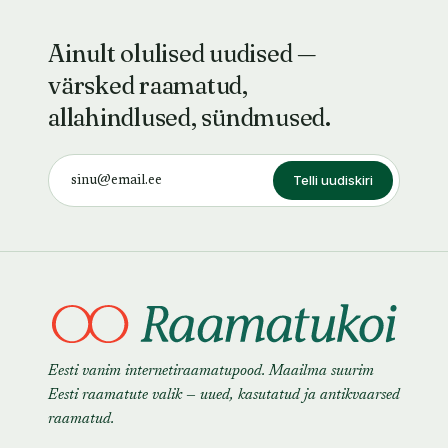
Ainult olulised uudised —
värsked raamatud,
allahindlused, sündmused.
Telli uudiskiri
Eesti vanim internetiraamatupood. Maailma suurim
Eesti raamatute valik — uued, kasutatud ja antikvaarsed
raamatud.