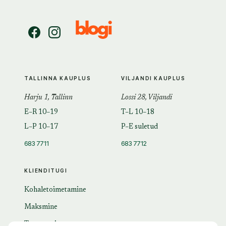
TALLINNA KAUPLUS
VILJANDI KAUPLUS
Harju 1, Tallinn
Lossi 28, Viljandi
E–R 10–19
T–L 10–18
L–P 10–17
P–E suletud
683 7711
683 7712
KLIENDITUGI
Kohaletoimetamine
Maksmine
Tagastamine