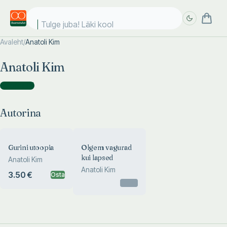
Tulge juba! Läki kool
Avaleht
/
Anatoli Kim
Täpsem
Täpsem
Anatoli Kim
otsing
otsing
Autorina
(
2
)
Autorina
Gurini utoopia
Olgem vagurad
kui lapsed
Anatoli Kim
Anatoli Kim
3.50 €
Osta
Otsas