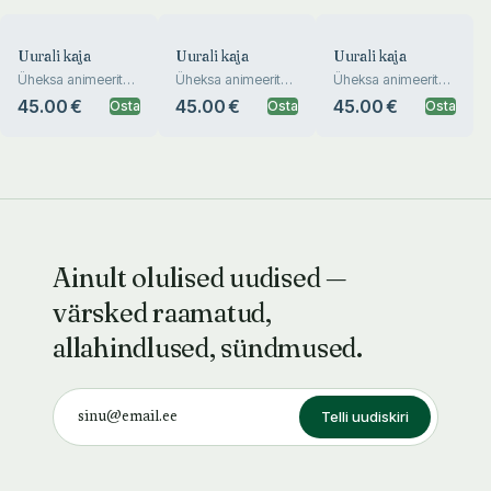
Uurali kaja
Uurali kaja
Uurali kaja
Üheksa animeeritud
Üheksa animeeritud
Üheksa animeeritud
juttu soome-ugri
juttu soome-ugri
juttu soome-ugri
45.00 €
45.00 €
45.00 €
Osta
Osta
Osta
naistest ja meestest
naistest ja meestest
naistest ja meestest
Ainult olulised uudised —
värsked raamatud,
allahindlused, sündmused.
Telli uudiskiri