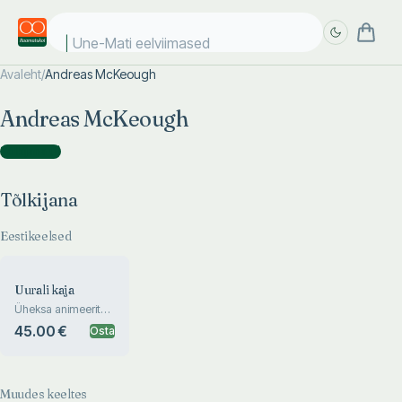
Une-Mati eelviimased k
Avaleht
/
Andreas McKeough
Täpsem
Täpsem
Andreas McKeough
otsing
otsing
Tõlkijana
(
1
)
Tõlkijana
Eestikeelsed
Uurali kaja
Üheksa animeeritud
juttu soome-ugri
45.00 €
Osta
naistest ja meestest
Muudes keeltes