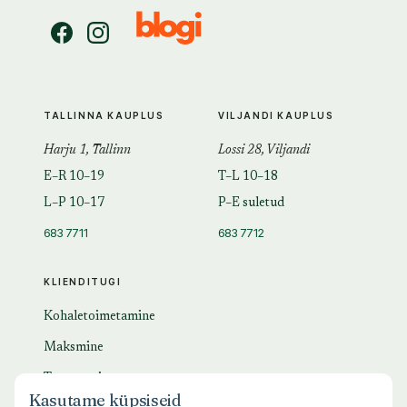
TALLINNA KAUPLUS
VILJANDI KAUPLUS
Harju 1, Tallinn
Lossi 28, Viljandi
E–R 10–19
T–L 10–18
L–P 10–17
P–E suletud
683 7711
683 7712
KLIENDITUGI
Kohaletoimetamine
Maksmine
Tagastamine
Kasutame küpsiseid