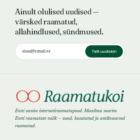
Ainult olulised uudised —
värsked raamatud,
allahindlused, sündmused.
Telli uudiskiri
Eesti vanim internetiraamatupood. Maailma suurim
Eesti raamatute valik — uued, kasutatud ja antikvaarsed
raamatud.