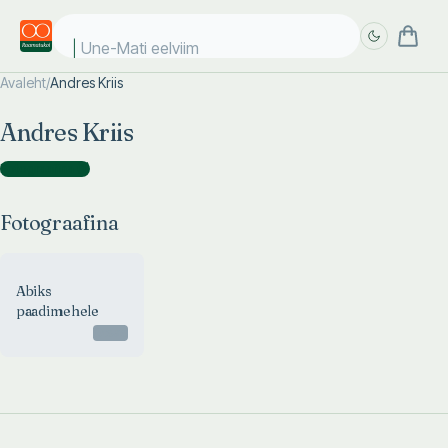
Une-Mati eelviima
Avaleht
/
Andres Kriis
Täpsem
Täpsem
Andres Kriis
otsing
otsing
Fotograafina
(
1
)
Fotograafina
Abiks
paadimehele
Otsas