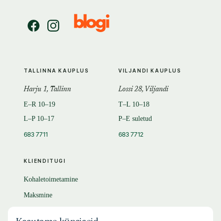
TALLINNA KAUPLUS
VILJANDI KAUPLUS
Harju 1, Tallinn
Lossi 28, Viljandi
E–R 10–19
T–L 10–18
L–P 10–17
P–E suletud
683 7711
683 7712
KLIENDITUGI
Kohaletoimetamine
Maksmine
Tagastamine