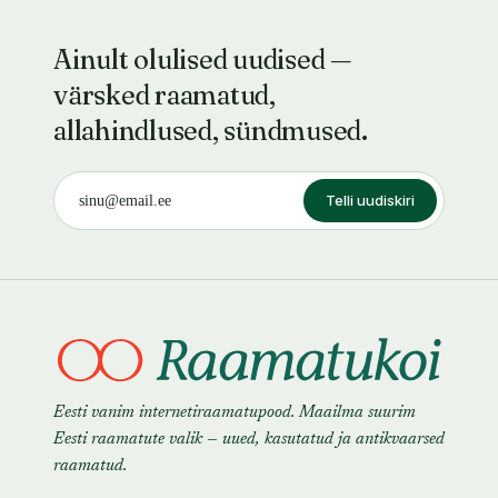
Ainult olulised uudised —
värsked raamatud,
allahindlused, sündmused.
Telli uudiskiri
Eesti vanim internetiraamatupood. Maailma suurim
Eesti raamatute valik — uued, kasutatud ja antikvaarsed
raamatud.