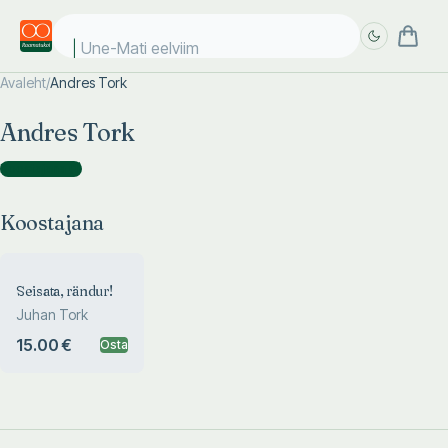
Une-Mati eelviima
Avaleht
/
Andres Tork
Täpsem
Täpsem
Andres Tork
otsing
otsing
Koostajana
(
1
)
Koostajana
Seisata, rändur!
Juhan Tork
15.00 €
Osta