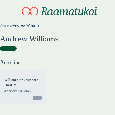
Avaleht
/
Andrew Williams
Otsi täpsemalt
Otsi täpsemalt
Andrew Williams
Autorina
(
1
)
Autorina
William Shakespeare.
Hamlet
Andrew Williams
Otsas