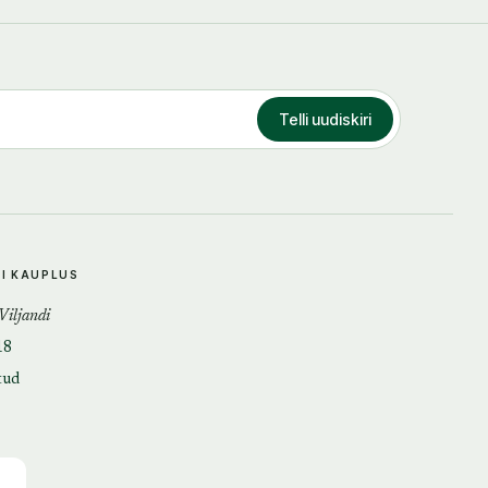
Telli uudiskiri
DI KAUPLUS
 Viljandi
18
tud