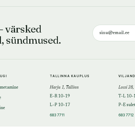
— värsked
d, sündmused.
TUGI
TALLINNA KAUPLUS
VILJAN
imetamine
Harju 1, Tallinn
Lossi 28,
E–R 10–19
T–L 10–
e
L–P 10–17
P–E sule
ine
683 7711
683 7712