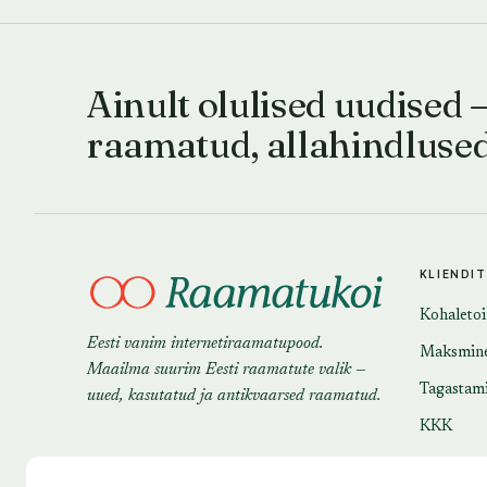
Ainult olulised uudised 
raamatud, allahindluse
KLIENDI
Kohaleto
Eesti vanim internetiraamatupood.
Maksmin
Maailma suurim Eesti raamatute valik —
Tagastam
uued, kasutatud ja antikvaarsed raamatud.
KKK