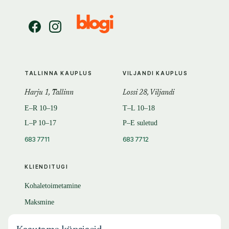
TALLINNA KAUPLUS
VILJANDI KAUPLUS
Harju 1, Tallinn
Lossi 28, Viljandi
E–R 10–19
T–L 10–18
L–P 10–17
P–E suletud
683 7711
683 7712
KLIENDITUGI
Kohaletoimetamine
Maksmine
Tagastamine