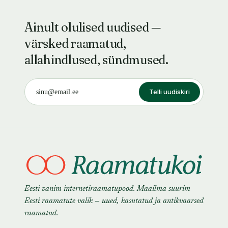
Ainult olulised uudised —
värsked raamatud,
allahindlused, sündmused.
Telli uudiskiri
Eesti vanim internetiraamatupood. Maailma suurim
Eesti raamatute valik — uued, kasutatud ja antikvaarsed
raamatud.