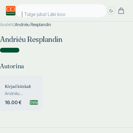
Tulge juba! Läki kool
Avaleht
/
Andriéu Resplandin
Täpsem
Täpsem
Andriéu Resplandin
otsing
otsing
Autorina
(
1
)
Autorina
Kirjad künkalt
Andriéu
Resplandin
16.00 €
Osta