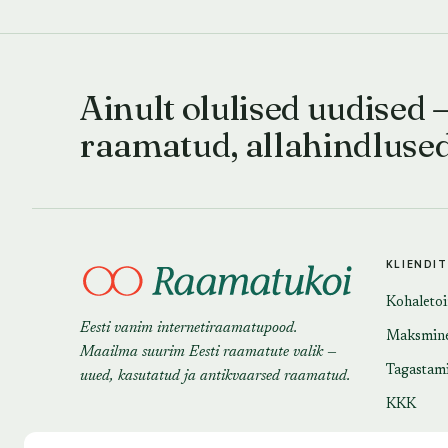
Ainult olulised uudised 
raamatud, allahindluse
KLIENDI
Kohaleto
Eesti vanim internetiraamatupood.
Maksmin
Maailma suurim Eesti raamatute valik —
Tagastam
uued, kasutatud ja antikvaarsed raamatud.
KKK