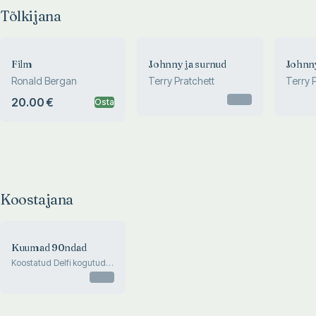
Tõlkijana
Film
Johnny ja surnud
Johnn
Ronald Bergan
Terry Pratchett
Terry 
Otsas
20.00 €
Osta
Koostajana
Kuumad 90ndad
Koostatud Delfi kogutud
mälestuste põhjal
Otsas