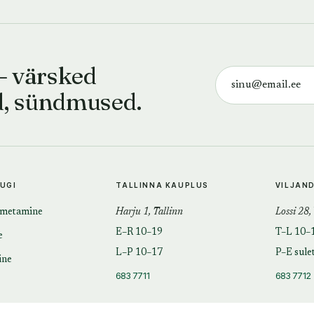
— värsked
d, sündmused.
TUGI
TALLINNA KAUPLUS
VILJAN
imetamine
Harju 1, Tallinn
Lossi 28,
E–R 10–19
T–L 10–
e
L–P 10–17
P–E sule
ine
683 7711
683 7712