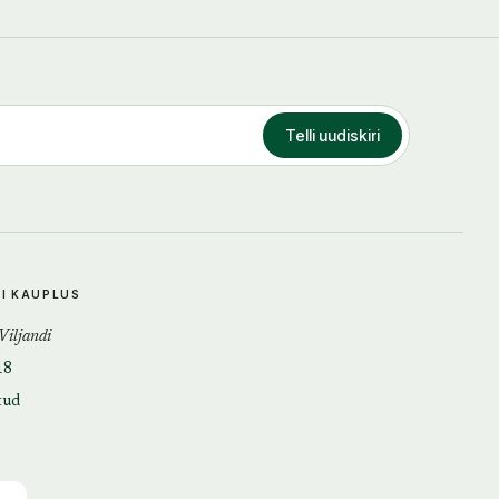
Telli uudiskiri
DI KAUPLUS
 Viljandi
18
tud