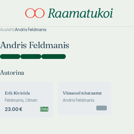
Avaleht
/
Andris Feldmanis
Otsi täpsemalt
Otsi täpsemalt
Andris Feldmanis
Autorina
(
2
)
Tõlkijana
(
5
)
Koostajana
(
1
)
Autorina
Erik Kivisüda
Viimased tuhat aastat
Feldmanis, Ulman
Andris Feldmanis
Otsas
23.00 €
Osta