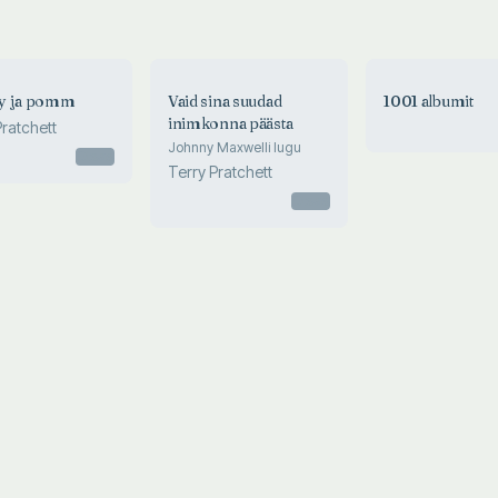
y ja pomm
Vaid sina suudad
1001 albumit
inimkonna päästa
Pratchett
Johnny Maxwelli lugu
Otsas
Terry Pratchett
Otsas