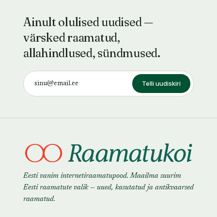
Ainult olulised uudised —
värsked raamatud,
allahindlused, sündmused.
Telli uudiskiri
Eesti vanim internetiraamatupood. Maailma suurim
Eesti raamatute valik — uued, kasutatud ja antikvaarsed
raamatud.