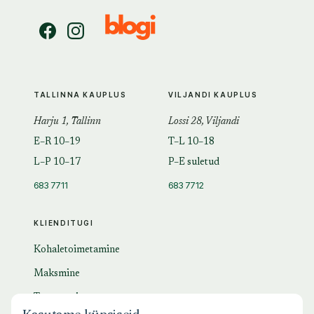
TALLINNA KAUPLUS
VILJANDI KAUPLUS
Harju 1, Tallinn
Lossi 28, Viljandi
E–R 10–19
T–L 10–18
L–P 10–17
P–E suletud
683 7711
683 7712
KLIENDITUGI
Kohaletoimetamine
Maksmine
Tagastamine