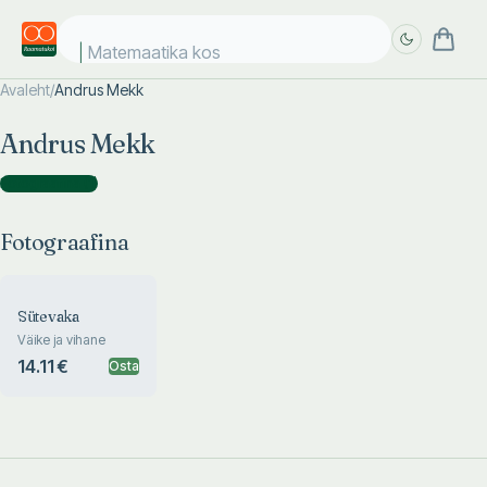
Matemaatika kosm
Avaleht
/
Andrus Mekk
Täpsem
Täpsem
Andrus Mekk
otsing
otsing
Fotograafina
(
1
)
Fotograafina
Sütevaka
Väike ja vihane
14.11 €
Osta