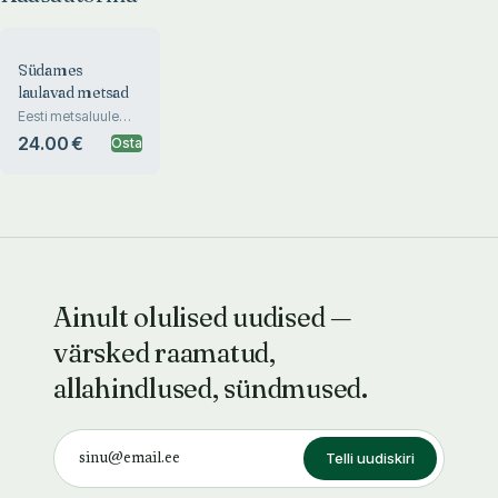
Südames
laulavad metsad
Eesti metsaluule
antoloogia
24.00 €
Osta
Ainult olulised uudised —
värsked raamatud,
allahindlused, sündmused.
Telli uudiskiri