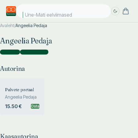
Une-Mati eelviimased k
Avaleht
/
Angeelia Pedaja
Täpsem
Täpsem
Angeelia Pedaja
otsing
otsing
Autorina
(
1
)
Kaasautorina
(
1
)
Autorina
Palvete portaal
Angeelia Pedaja
15.50 €
Osta
Kaasautorina