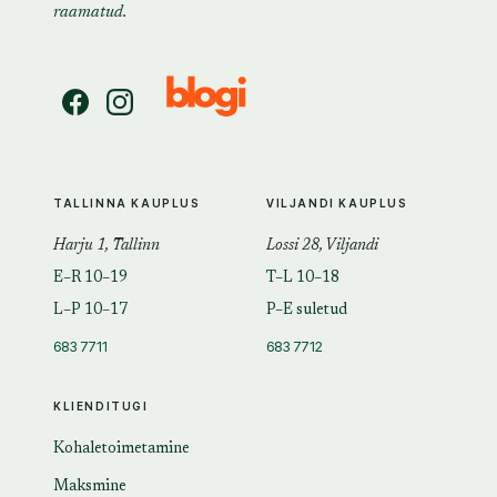
raamatud.
TALLINNA KAUPLUS
VILJANDI KAUPLUS
Harju 1, Tallinn
Lossi 28, Viljandi
E–R 10–19
T–L 10–18
L–P 10–17
P–E suletud
683 7711
683 7712
KLIENDITUGI
Kohaletoimetamine
Maksmine