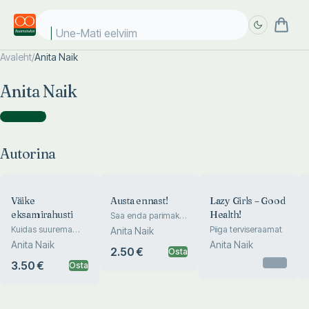
Une-Mati eelviima
Avaleht
/
Anita Naik
Täpsem
Täpsem
Anita Naik
otsing
otsing
Autorina
(
5
)
Autorina
Väike
Austa ennast!
Lazy Girls – Good
eksamirahusti
Health!
Saa enda parimaks
sõbraks
Kuidas suurema
Piiga terviseraamat
Anita Naik
pabinata läbi saada
Anita Naik
Anita Naik
2.50 €
Osta
Otsas
3.50 €
Osta