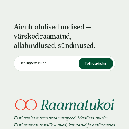
Ainult olulised uudised —
värsked raamatud,
allahindlused, sündmused.
Telli uudiskiri
Eesti vanim internetiraamatupood. Maailma suurim
Eesti raamatute valik — uued, kasutatud ja antikvaarsed