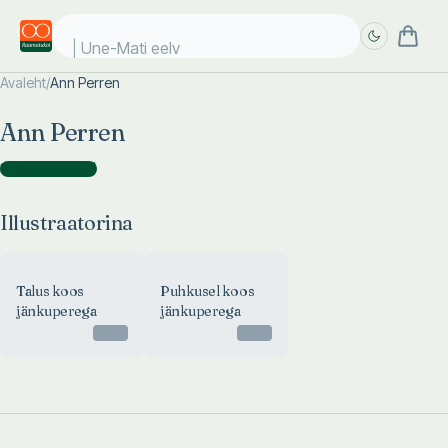
Une-Mati eelvi
Avaleht
/
Ann Perren
Täpsem
Täpsem
Ann Perren
otsing
otsing
Illustraatorina
(
2
)
Illustraatorina
Talus koos
Puhkusel koos
jänkuperega
jänkuperega
Otsas
Otsas