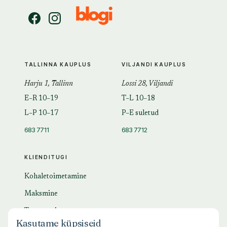
TALLINNA KAUPLUS
VILJANDI KAUPLUS
Harju 1, Tallinn
Lossi 28, Viljandi
E–R 10–19
T–L 10–18
L–P 10–17
P–E suletud
683 7711
683 7712
KLIENDITUGI
Kohaletoimetamine
Maksmine
Tagastamine
Kasutame küpsiseid