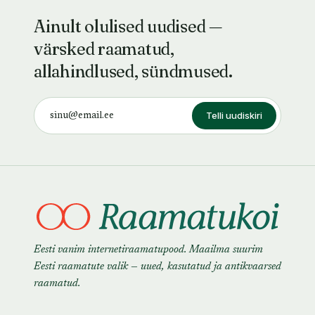
Ainult olulised uudised —
värsked raamatud,
allahindlused, sündmused.
Telli uudiskiri
Eesti vanim internetiraamatupood. Maailma suurim
Eesti raamatute valik — uued, kasutatud ja antikvaarsed
raamatud.