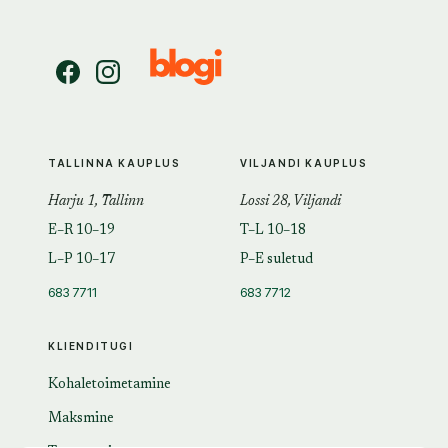
TALLINNA KAUPLUS
VILJANDI KAUPLUS
Harju 1, Tallinn
Lossi 28, Viljandi
E–R 10–19
T–L 10–18
L–P 10–17
P–E suletud
683 7711
683 7712
KLIENDITUGI
Kohaletoimetamine
Maksmine