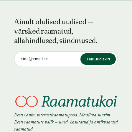
Ainult olulised uudised —
värsked raamatud,
allahindlused, sündmused.
Telli uudiskiri
Eesti vanim internetiraamatupood. Maailma suurim
Eesti raamatute valik — uued, kasutatud ja antikvaarsed
raamatud.