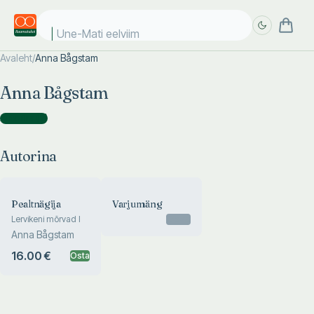
Une-Mati eelviima
Avaleht
/
Anna Bågstam
Täpsem
Täpsem
Anna Bågstam
otsing
otsing
Autorina
(
2
)
Autorina
Pealtnägija
Varjumäng
Lervikeni mõrvad I
Otsas
Anna Bågstam
16.00 €
Osta