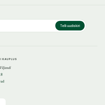
Telli uudiskiri
DI KAUPLUS
 Viljandi
18
tud