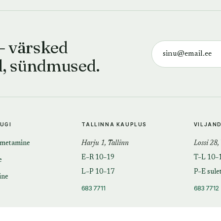
— värsked
d, sündmused.
TUGI
TALLINNA KAUPLUS
VILJAN
imetamine
Harju 1, Tallinn
Lossi 28,
E–R 10–19
T–L 10–
e
L–P 10–17
P–E sule
ine
683 7711
683 7712