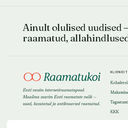
Ainult olulised uudised 
raamatud, allahindluse
KLIENDI
Kohaleto
Eesti vanim internetiraamatupood.
Maksmin
Maailma suurim Eesti raamatute valik —
Tagastam
uued, kasutatud ja antikvaarsed raamatud.
KKK