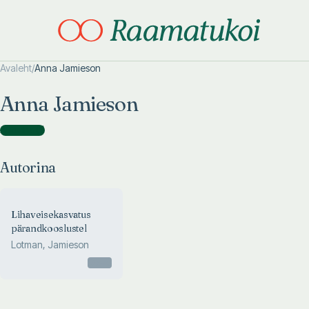
Avaleht
/
Anna Jamieson
Otsi täpsemalt
Otsi täpsemalt
Anna Jamieson
Autorina
(
1
)
Autorina
Lihaveisekasvatus
pärandkooslustel
Lotman, Jamieson
Otsas