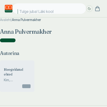
Tulge juba! Läki kooli
Avaleht
/
Anna Pulvermakher
Täpsem
Täpsem
Anna Pulvermakher
otsing
otsing
Autorina
(
1
)
Autorina
Heegeldatud
ehted
Kim,
Pulvermakher
Otsas