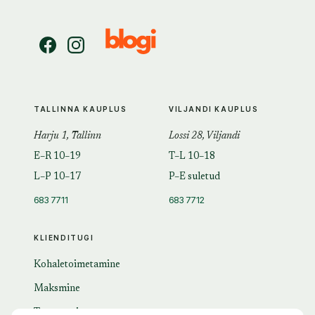
TALLINNA KAUPLUS
VILJANDI KAUPLUS
Harju 1, Tallinn
Lossi 28, Viljandi
E–R 10–19
T–L 10–18
L–P 10–17
P–E suletud
683 7711
683 7712
KLIENDITUGI
Kohaletoimetamine
Maksmine
Tagastamine