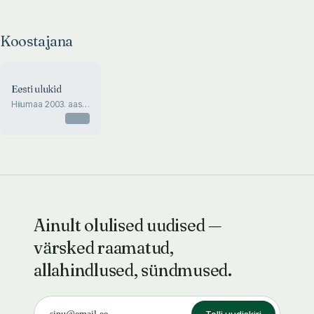
Koostajana
Eesti ulukid
Hiiumaa 2003. aasta
sügiskooli materjale.
Otsas
Pühendatud Jaani
mälestusele
Ainult olulised uudised —
värsked raamatud,
allahindlused, sündmused.