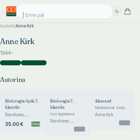
Enne päike
Avaleht
/
Anne Kirk
Täpsem
Täpsem
Anne Kirk
otsing
otsing
1944
–
Autorina
(
3
)
Koostajana
(
1
)
Autorina
Bioloogia õpik 7.
Bioloogia 7.
Jänesed
klassile
klassile
Miniteatmik. Eesti
ulukimetajad
Uus õppekava
Randveer,
Anne Kirk
Tuvikene, Mägi,
Randveer,
Otsas
35.00 €
Osta
Kirk, Relve...
Tuvikene, Mägi,
Otsas
Kirk, Relve...