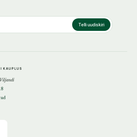
Telli uudiskiri
DI KAUPLUS
 Viljandi
18
tud