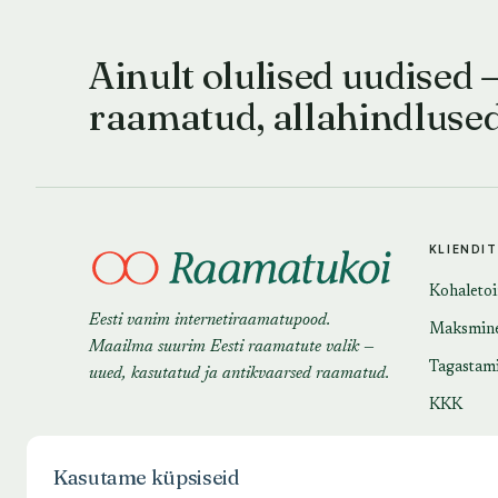
Ainult olulised uudised 
raamatud, allahindluse
KLIENDI
Kohaleto
Eesti vanim internetiraamatupood.
Maksmin
Maailma suurim Eesti raamatute valik —
Tagastam
uued, kasutatud ja antikvaarsed raamatud.
KKK
Kasutame küpsiseid