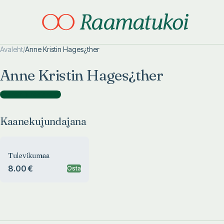
Avaleht
/
Anne Kristin Hages¿ther
Otsi täpsemalt
Otsi täpsemalt
Anne Kristin Hages¿ther
Kaanekujundajana
(
1
)
Kaanekujundajana
Tulevikumaa
8.00 €
Osta