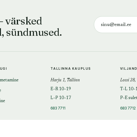
— värsked
d, sündmused.
TUGI
TALLINNA KAUPLUS
VILJAN
imetamine
Harju 1, Tallinn
Lossi 28,
E–R 10–19
T–L 10–
e
L–P 10–17
P–E sule
ine
683 7711
683 7712