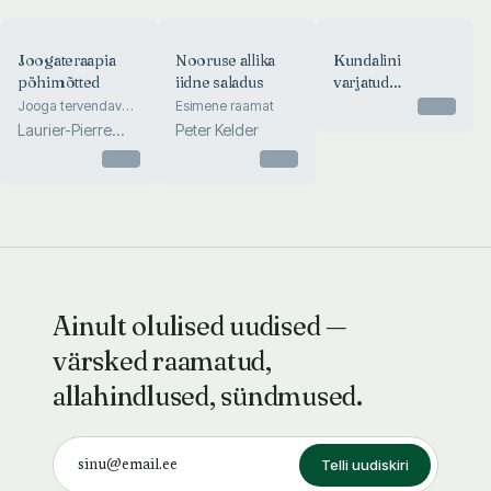
Joogateraapia
Nooruse allika
Kundalini
põhimõtted
iidne saladus
varjatud
müsteeriumid
Jooga tervendav
Esimene raamat
Otsas
vägi ja revolutsioon
Laurier-Pierre
Peter Kelder
bioloogias
Desjardins D. O.
Otsas
Otsas
Ainult olulised uudised —
värsked raamatud,
allahindlused, sündmused.
Telli uudiskiri