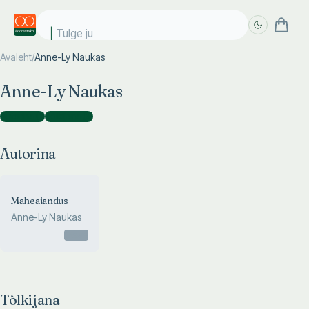
Tulge jub
Avaleht
/
Anne-Ly Naukas
Täpsem
Täpsem
Anne-Ly Naukas
otsing
otsing
Autorina
(
1
)
Tõlkijana
(
3
)
Autorina
Maheaiandus
Anne-Ly Naukas
Otsas
Tõlkijana