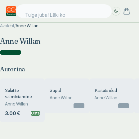
Tulge juba! Läki koo
Avaleht
/
Anne Willan
Täpsem
Täpsem
Anne Willan
otsing
otsing
Autorina
(
4
)
Autorina
Salatite
Supid
Pastatoidud
valmistamine
Anne Willan
Anne Willan
Anne Willan
Otsas
Otsas
3.00 €
Osta