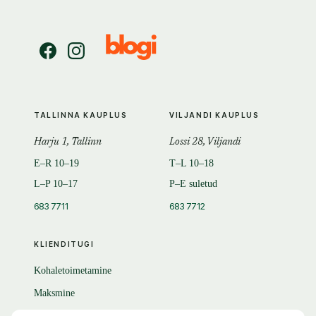
TALLINNA KAUPLUS
VILJANDI KAUPLUS
Harju 1, Tallinn
Lossi 28, Viljandi
E–R 10–19
T–L 10–18
L–P 10–17
P–E suletud
683 7711
683 7712
KLIENDITUGI
Kohaletoimetamine
Maksmine
Tagastamine