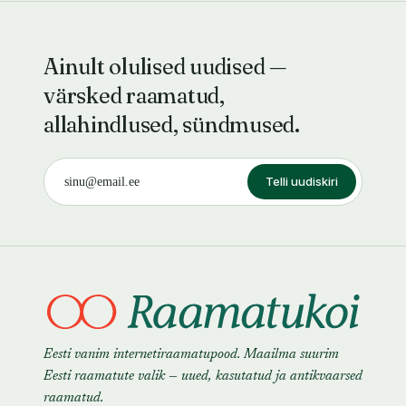
Ainult olulised uudised —
värsked raamatud,
allahindlused, sündmused.
Telli uudiskiri
Eesti vanim internetiraamatupood. Maailma suurim
Eesti raamatute valik — uued, kasutatud ja antikvaarsed
raamatud.