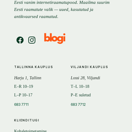
Eesti vanim internetiraamatupood. Maailma suurim
Eesti raamatute valik — uued, kasutatud ja
antikvaarsed raamatud.
TALLINNA KAUPLUS
VILJANDI KAUPLUS
Harju 1, Tallinn
Lossi 28, Viljandi
E–R 10–19
T–L 10–18
L–P 10–17
P–E suletud
683 7711
683 7712
KLIENDITUGI
Kohaletoimetamine