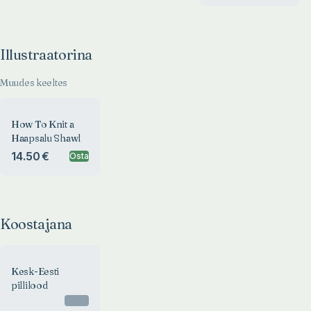
Illustraatorina
Muudes keeltes
How To Knit a
Haapsalu Shawl
14.50 €
Osta
Koostajana
Kesk-Eesti
pillilood
Otsas