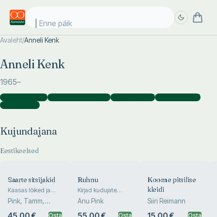
Enne päikes
Avaleht
/
Anneli Kenk
Täpsem
Täpsem
Anneli Kenk
otsing
otsing
1965
–
Kujundajana
(
28
)
Kaanekujundajana
(
12
)
Fotograafina
(
3
)
Illustraatorina
(
1
)
Koostajana
(
1
)
Kujundajana
Eestikeelsed
Saarte sitsijakid
Ruhnu
Koome pitsilise
kleidi
Kaasas lõiked ja
Kirjad kudujate
juhised sitsijakkide
saarelt
Pink, Tamm,
Anu Pink
Siiri Reimann
õmblemiseks
Mänd
45.00 €
55.00 €
15.00 €
Osta
Osta
Osta