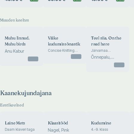
Muudes keeltes
Muhu linnud.
Väike
Teel siia. On the
Muhu birds
kudumissõnastik
road here
Concise Knitting
Järvamaa
Anu Kabur
Dictionary
pildiraamat.
Otsas
Õnnepalu,
Otsas
Järvamaa in
Muusikus
pictures
Otsas
Kaanekujundajana
Eestikeelsed
Laine Mets
Klaasitööd
Kudumine
Daam klaveri taga
4.-9. klass
Nagel, Pink