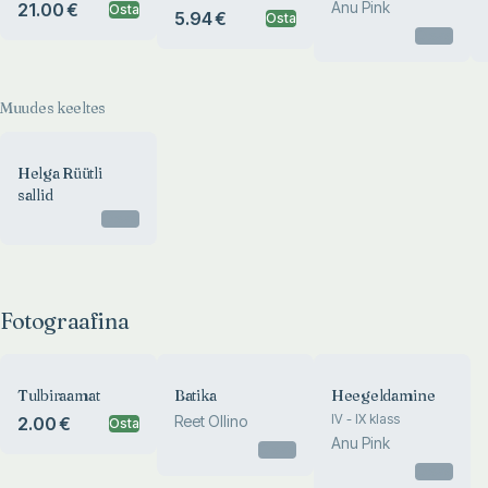
Anu Pink
21.00 €
Osta
5.94 €
Osta
Otsas
Muudes keeltes
Helga Rüütli
sallid
Otsas
Fotograafina
Tulbiraamat
Batika
Heegeldamine
IV - IX klass
Reet Ollino
2.00 €
Osta
Anu Pink
Otsas
Otsas