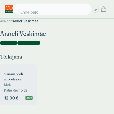
Enne päike
Avaleht
/
Anneli Veskimäe
Täpsem
Täpsem
Anneli Veskimäe
otsing
otsing
Tõlkijana
(
1
)
Fotograafina
(
1
)
Tõlkijana
Vanamoodi
moodsaks
Meik
Katie Reynolds
12.00 €
Osta