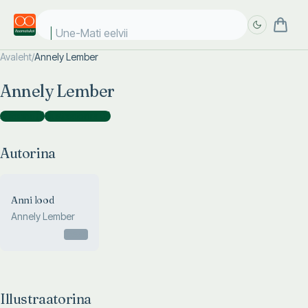
Une-Mati eelviima
Avaleht
/
Annely Lember
Täpsem
Täpsem
Annely Lember
otsing
otsing
Autorina
(
1
)
Illustraatorina
(
3
)
Autorina
Anni lood
Annely Lember
Otsas
Illustraatorina