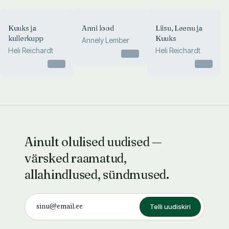
Kuuks ja
Anni lood
Liisu, Leenu ja
kullerkupp
Kuuks
Annely Lember
Heli Reichardt
Heli Reichardt
Otsas
Otsas
Otsas
Ainult olulised uudised —
värsked raamatud,
allahindlused, sündmused.
Telli uudiskiri