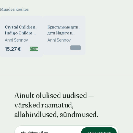
Muudes keeltes
Crystal Children,
Кристальные дети,
Indigo Children
дети Индиго и
and Adults of the
взрослые нового
Anni Sennov
Anni Sennov
Future
времени.
Otsas
15.27 €
Osta
Kristalnõje deti,
deti Indigo i
vzroslõje
novogo vremeni
Ainult olulised uudised —
värsked raamatud,
allahindlused, sündmused.