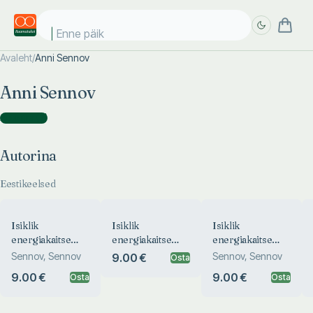
Enne päike
Avaleht
/
Anni Sennov
Täpsem
Täpsem
Anni Sennov
otsing
otsing
Autorina
(
7
)
Autorina
Eestikeelsed
Isiklik
Isiklik
Isiklik
energiakaitse
energiakaitse
energiakaitse
meestele
noortele
naistele
Sennov, Sennov
Sennov, Sennov
9.00 €
Osta
9.00 €
9.00 €
Osta
Osta