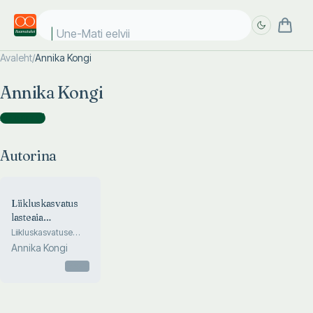
Une-Mati eelviim
Avaleht
/
Annika Kongi
Täpsem
Täpsem
Annika Kongi
otsing
otsing
Autorina
(
1
)
Autorina
Liikluskasvatus
lasteaia
igapäevatöös
Liikluskasvatuse
põhimõtete
Annika Kongi
rakendamine ning
teemade
Otsas
käsitlemine
lasteaias