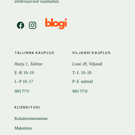
antikvaarsed raamatud.
TALLINNA KAUPLUS
VILJANDI KAUPLUS
Harju 1, Tallinn
Lossi 28, Viljandi
E–R 10–19
T–L 10–18
L–P 10–17
P–E suletud
683 7711
683 7712
KLIENDITUGI
Kohaletoimetamine
Maksmine