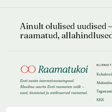
Ainult olulised uudised 
raamatud, allahindluse
KLIENDI
Kohaleto
Eesti vanim internetiraamatupood.
Maksmin
Maailma suurim Eesti raamatute valik —
Tagastam
uued, kasutatud ja antikvaarsed raamatud.
KKK