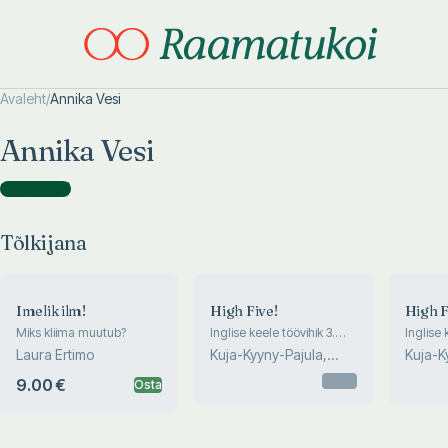
Avaleht
/
Annika Vesi
Otsi täpsemalt
Otsi täpsemalt
Annika Vesi
Tõlkijana
(
4
)
Tõlkijana
Imelik ilm!
High Five!
High F
Miks kliima muutub?
Inglise keele töövihik 3.
Inglise 
klassile
klassile
Laura Ertimo
Kuja-Kyyny-Pajula,
Kuja-K
Kalaja, Korpela, M...
Kalaja,
Otsas
9.00 €
Osta