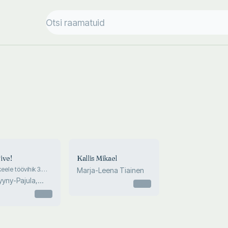
ive!
Kallis Mikael
keele töövihik 3.
Marja-Leena Tiainen
yyny-Pajula,
Otsas
 Korpela, M...
Otsas