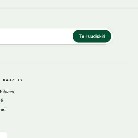
Telli uudiskiri
DI KAUPLUS
 Viljandi
18
tud