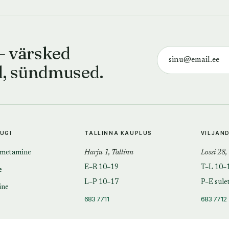
— värsked
d, sündmused.
TUGI
TALLINNA KAUPLUS
VILJAN
imetamine
Harju 1, Tallinn
Lossi 28,
E–R 10–19
T–L 10–
e
L–P 10–17
P–E sule
ine
683 7711
683 7712