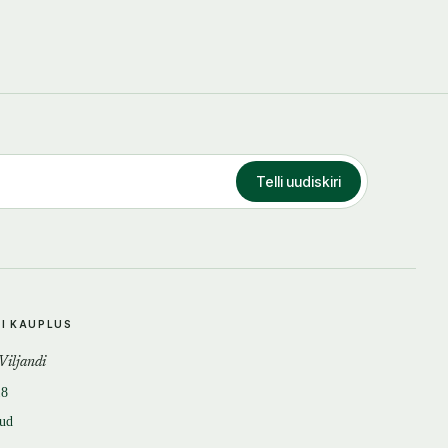
Telli uudiskiri
DI KAUPLUS
 Viljandi
18
tud