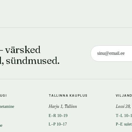
— värsked
d, sündmused.
TUGI
TALLINNA KAUPLUS
VILJAN
metamine
Harju 1, Tallinn
Lossi 28,
E–R 10–19
T–L 10–
L–P 10–17
P–E sule
ne