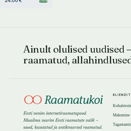
24.00 €
Osta
Ainult olulised uudised 
raamatud, allahindluse
KLIENDI
Kohaletoi
Eesti vanim internetiraamatupood.
Maksmine
Maailma suurim Eesti raamatute valik —
Tagastami
uued, kasutatud ja antikvaarsed raamatud.