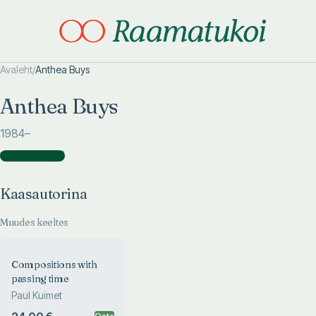
Avaleht
/
Anthea Buys
Otsi täpsemalt
Otsi täpsemalt
Anthea Buys
1984
–
Kaasautorina
(
1
)
Kaasautorina
Muudes keeltes
Compositions with
passing time
Paul Kuimet