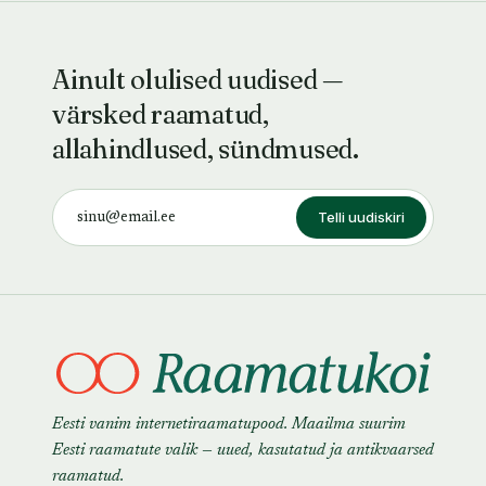
Ainult olulised uudised —
värsked raamatud,
allahindlused, sündmused.
Telli uudiskiri
Eesti vanim internetiraamatupood. Maailma suurim
Eesti raamatute valik — uued, kasutatud ja antikvaarsed
raamatud.