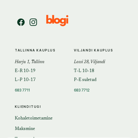
TALLINNA KAUPLUS
VILJANDI KAUPLUS
Harju 1, Tallinn
Lossi 28, Viljandi
E–R 10–19
T–L 10–18
L–P 10–17
P–E suletud
683 7711
683 7712
KLIENDITUGI
Kohaletoimetamine
Maksmine