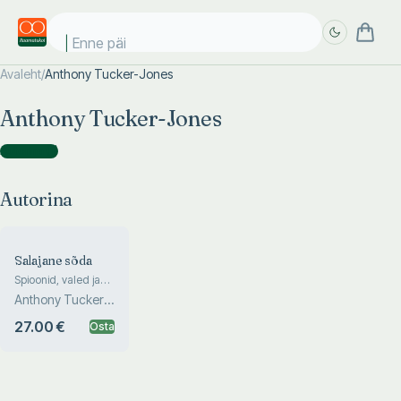
Enne päik
Avaleht
/
Anthony Tucker-Jones
Täpsem
Täpsem
Anthony Tucker-Jones
otsing
otsing
Autorina
(
1
)
Autorina
Salajane sõda
Spioonid, valed ja
eksitamise kunst
Anthony Tucker-
teises maailmasõjas
Jones
27.00 €
Osta