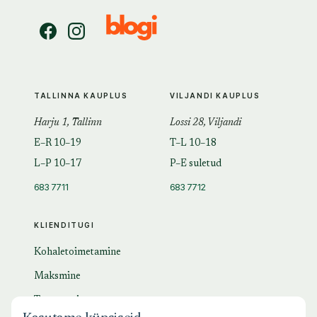
TALLINNA KAUPLUS
VILJANDI KAUPLUS
Harju 1, Tallinn
Lossi 28, Viljandi
E–R 10–19
T–L 10–18
L–P 10–17
P–E suletud
683 7711
683 7712
KLIENDITUGI
Kohaletoimetamine
Maksmine
Tagastamine