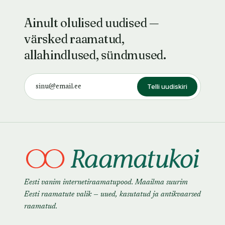
Ainult olulised uudised —
värsked raamatud,
allahindlused, sündmused.
Telli uudiskiri
Eesti vanim internetiraamatupood. Maailma suurim
Eesti raamatute valik — uued, kasutatud ja antikvaarsed
raamatud.