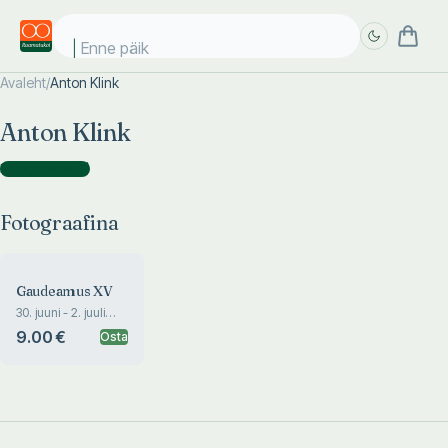
Enne päike
Avaleht
/
Anton Klink
Täpsem
Täpsem
Anton Klink
otsing
otsing
Fotograafina
(
1
)
Fotograafina
Gaudeamus XV
30. juuni - 2. juuli
2006
9.00 €
Osta