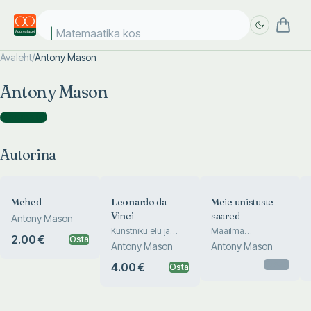
Matemaatika kosm
Avaleht
/
Antony Mason
Täpsem
Täpsem
Antony Mason
otsing
otsing
Autorina
(
6
)
Autorina
Mehed
Leonardo da
Meie unistuste
Vinci
saared
Antony Mason
Kunstniku elu ja
Maailma
2.00 €
Osta
loomingu tutvustus
vapustavaimad
Antony Mason
Antony Mason
paigad
Otsas
4.00 €
Osta