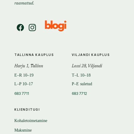
raamatud.
TALLINNA KAUPLUS
VILJANDI KAUPLUS
Harju 1, Tallinn
Lossi 28, Viljandi
E–R 10–19
T–L 10–18
L–P 10–17
P–E suletud
683 7711
683 7712
KLIENDITUGI
Kohaletoimetamine
Maksmine